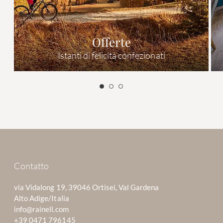
Offerte
Istanti di felicità confezionati
Contatto
via Vidalong 19, 39046 Ortisei, Val Gardena
Alto Adige/Italia
info@rainell.com
+39 0471 796145